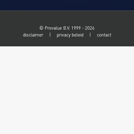
© Provalue B.V. 1999 - 2026
disclaimer
|
privacy beleid
|
contact